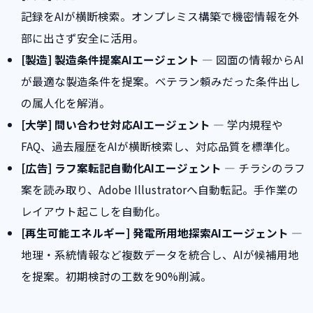
記録をAIが横断検索。オンプレミス構築で機密情報を外
部に出さず安全に活用。
[製造] 製造条件提案AIエージェント
— 図面の情報からAI
が最適な製造条件を提案。ベテラン頼みだった条件出し
の属人化を解消。
[大学] 問い合わせ対応AIエージェント
— 学内規程や
FAQ、過去履歴をAIが横断検索し、対応品質を標準化。
[広告] ラフ案転記自動化AIエージェント
— チラシのラフ
案を読み取り、Adobe Illustratorへ自動転記。手作業の
レイアウト起こしを自動化。
[再生可能エネルギー] 発電所用地探索AIエージェント
—
地理・系統情報など複数データを統合し、AIが候補用地
を提案。初期検討の工数を90%削減。